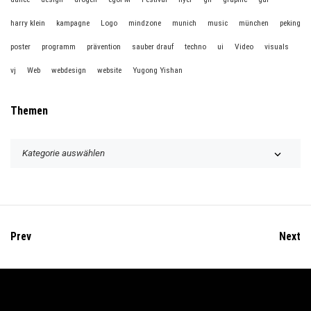
harry klein
kampagne
Logo
mindzone
munich
music
münchen
peking
poster
programm
prävention
sauber drauf
techno
ui
Video
visuals
vj
Web
webdesign
website
Yugong Yishan
Themen
T
h
e
m
e
n
Prev
Next