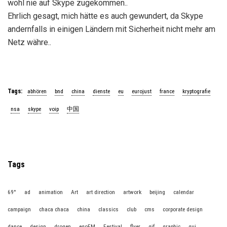
wohl nie auf Skype zugekommen..
Ehrlich gesagt, mich hätte es auch gewundert, da Skype
andernfalls in einigen Ländern mit Sicherheit nicht mehr am
Netz währe..
Tags:
abhören
bnd
china
dienste
eu
eurojust
france
kryptografie
nsa
skype
voip
中国
Tags
69°
ad
animation
Art
art direction
artwork
beijing
calendar
campaign
chaca chaca
china
classics
club
cms
corporate design
dance
design
drogen
egoFM
Festival
flyer
gif
graphic
gui