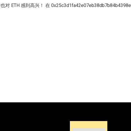
对 ETH 感到高兴！ 在 0x25c3d1fa42e07eb38db7b84b439