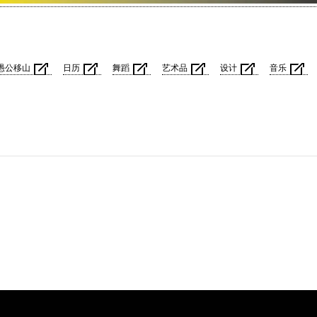
愚公移山
日历
舞蹈
艺术品
设计
音乐