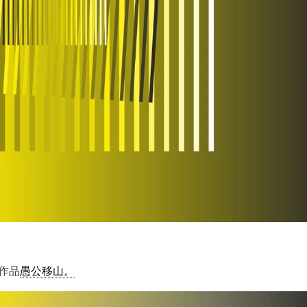
术作品
愚公移山。