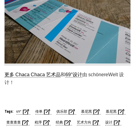
更多 Chaca Chaca 艺术品
和
69°设计
由 schönereWelt 设
计！
Tags:
69°
传单
俱乐部
慕尼黑
慕尼黑
查查查查
程序
经典
艺术方向
设计