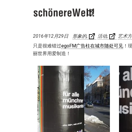
2016年12月29日
形象的
活动
艺术方
只是很难错过
egoFM广告柱在城市随处可见
！
丽世界用爱制造！