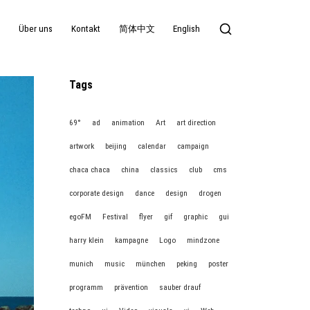
g
Über uns
Kontakt
简体中文
English
Tags
69°
ad
animation
Art
art direction
artwork
beijing
calendar
campaign
chaca chaca
china
classics
club
cms
corporate design
dance
design
drogen
egoFM
Festival
flyer
gif
graphic
gui
harry klein
kampagne
Logo
mindzone
munich
music
münchen
peking
poster
programm
prävention
sauber drauf