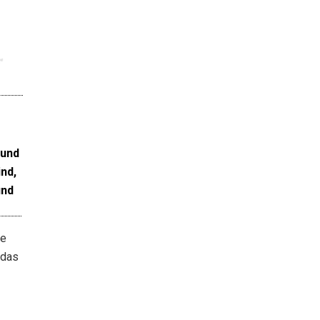
re
 das