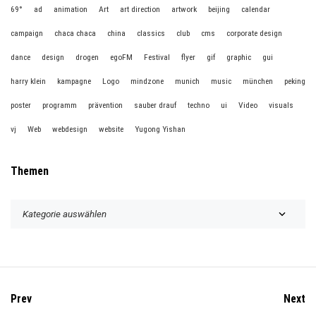
69°
ad
animation
Art
art direction
artwork
beijing
calendar
campaign
chaca chaca
china
classics
club
cms
corporate design
dance
design
drogen
egoFM
Festival
flyer
gif
graphic
gui
harry klein
kampagne
Logo
mindzone
munich
music
münchen
peking
poster
programm
prävention
sauber drauf
techno
ui
Video
visuals
vj
Web
webdesign
website
Yugong Yishan
Themen
T
h
e
m
e
n
Prev
Next