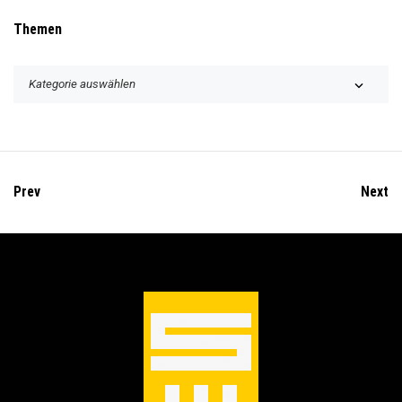
Themen
T
h
e
m
e
n
Prev
Next