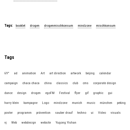
Tags:
booklet
drogen
drogenmischkonsum
mindzone
mischkonsum
Tags
69°
ad
animation
Art
art direction
artwork
beijing
calendar
campaign
chaca chaca
china
classics
club
cms
corporate design
dance
design
drogen
egoFM
Festival
flyer
gif
graphic
gui
harry klein
kampagne
Logo
mindzone
munich
music
münchen
peking
poster
programm
prävention
sauber drauf
techno
ui
Video
visuals
vj
Web
webdesign
website
Yugong Yishan