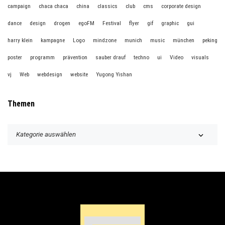
campaign
chaca chaca
china
classics
club
cms
corporate design
dance
design
drogen
egoFM
Festival
flyer
gif
graphic
gui
harry klein
kampagne
Logo
mindzone
munich
music
münchen
peking
poster
programm
prävention
sauber drauf
techno
ui
Video
visuals
vj
Web
webdesign
website
Yugong Yishan
Themen
T
h
e
m
e
n