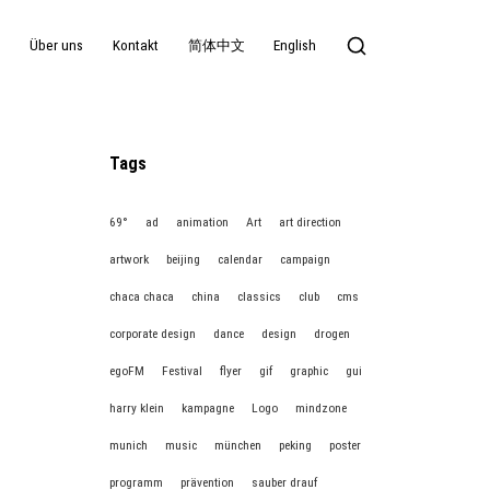
g
Über uns
Kontakt
简体中文
English
Tags
69°
ad
animation
Art
art direction
artwork
beijing
calendar
campaign
chaca chaca
china
classics
club
cms
corporate design
dance
design
drogen
egoFM
Festival
flyer
gif
graphic
gui
harry klein
kampagne
Logo
mindzone
munich
music
münchen
peking
poster
programm
prävention
sauber drauf