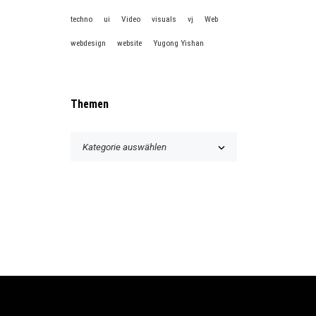
techno
ui
Video
visuals
vj
Web
webdesign
website
Yugong Yishan
Themen
T
h
e
m
e
n