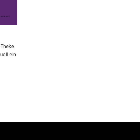
oTheke
uell ein