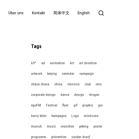
g
Über uns
Kontakt
简体中文
English
Tags
69°
ad
animation
Art
art direction
artwork
beijing
calendar
campaign
chaca chaca
china
classics
club
cms
corporate design
dance
design
drogen
egoFM
Festival
flyer
gif
graphic
gui
harry klein
kampagne
Logo
mindzone
munich
music
münchen
peking
poster
programm
prävention
sauber drauf