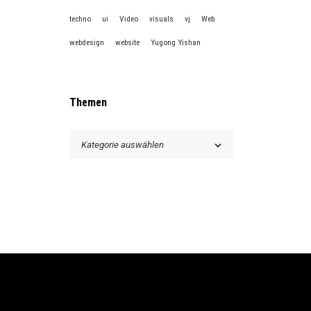
techno
ui
Video
visuals
vj
Web
webdesign
website
Yugong Yishan
Themen
T
h
e
m
e
n