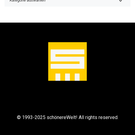
h
e
m
e
n
© 1993-2025 schönereWelt! All rights reserved.