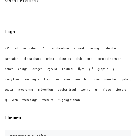
sehen. Premiere…
Tags
69°
ad
animation
Art
art direction
artwork
beijing
calendar
campaign
chaca chaca
china
classics
club
cms
corporate design
dance
design
drogen
egoFM
Festival
flyer
gif
graphic
gui
harry klein
kampagne
Logo
mindzone
munich
music
münchen
peking
poster
programm
prävention
sauber drauf
techno
ui
Video
visuals
vj
Web
webdesign
website
Yugong Yishan
Themen
T