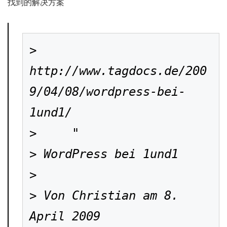
找到的解决方案
> 
http://www.tagdocs.de/200
9/04/08/wordpress-bei-
1und1/

>     "

> WordPress bei 1und1

> 

> Von Christian am 8. 
April 2009
