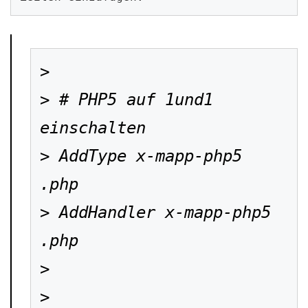
> 

> # PHP5 auf 1und1 
einschalten

> AddType x-mapp-php5 
.php

> AddHandler x-mapp-php5 
.php

> 

> 
