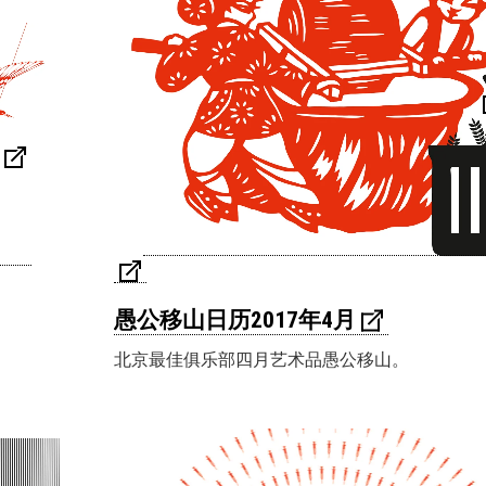
愚公移山日历2017年4月
北京最佳俱乐部四月艺术品愚公移山。