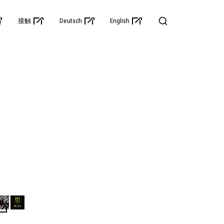
接触
Deutsch
English