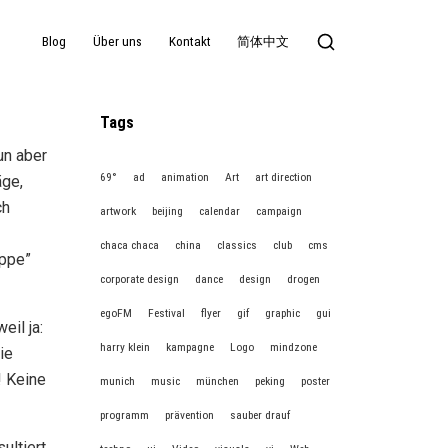
Blog
Über uns
Kontakt
简体中文
Tags
un aber
69°
ad
animation
Art
art direction
äge,
ch
artwork
beijing
calendar
campaign
chaca chaca
china
classics
club
cms
uppe”
corporate design
dance
design
drogen
egoFM
Festival
flyer
gif
graphic
gui
eil ja:
harry klein
kampagne
Logo
mindzone
ie
! Keine
munich
music
münchen
peking
poster
programm
prävention
sauber drauf
ultiert