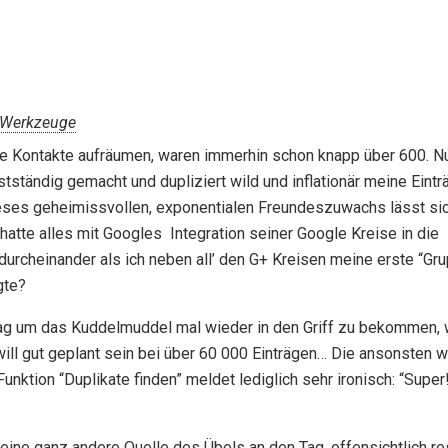
Werkzeuge
ne Kontakte aufräumen, waren immerhin schon knapp über 600. N
tständig gemacht und dupliziert wild und inflationär meine Eintr
ses geheimissvollen, exponentialen Freundeszuwachs lässt si
hatte alles mit Googles Integration seiner Google Kreise in die
durcheinander als ich neben all’ den G+ Kreisen meine erste “Gr
gte?
 Tag um das Kuddelmuddel mal wieder in den Griff zu bekommen, w
will gut geplant sein bei über 60 000 Einträgen… Die ansonsten w
nktion “Duplikate finden” meldet lediglich sehr ironisch: “Super
 eine ganz andere Quelle des Übels an den Tag, offensichtlich res