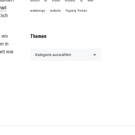
techno
ui
Video
visuals
vj
Web
ail
webdesign
website
Yugong Yishan
lich
n wo
Themen
on in
T
nnt wie
h
e
m
e
n