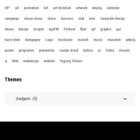
69°
ad
animation
Art
art direction
artwork
beijing
calendar
campaign
chaca chaca
china
classics
club
cms
corporate design
dance
design
drogen
egoFM
Festival
flyer
gif
graphic
gui
harry klein
kampagne
Logo
mindzone
munich
music
münchen
peking
poster
programm
prävention
sauber drauf
techno
ui
Video
visuals
vj
Web
webdesign
website
Yugong Yishan
Themen
T
h
e
m
e
n