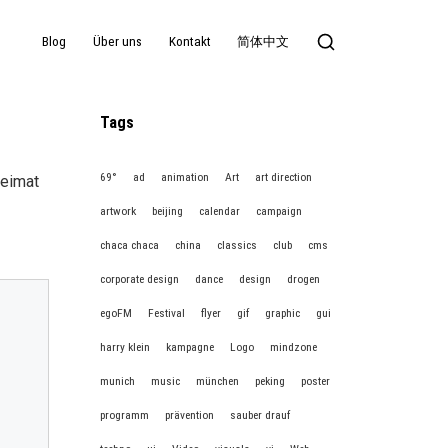
Blog
Über uns
Kontakt
简体中文
Tags
69°
ad
animation
Art
art direction
Heimat
artwork
beijing
calendar
campaign
chaca chaca
china
classics
club
cms
corporate design
dance
design
drogen
egoFM
Festival
flyer
gif
graphic
gui
harry klein
kampagne
Logo
mindzone
munich
music
münchen
peking
poster
programm
prävention
sauber drauf