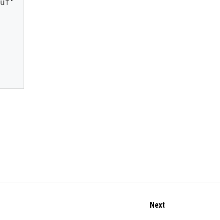
uf"

Next