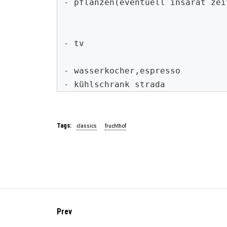
- pflanzen(eventuell insarat zei
- tv

- wasserkocher,espresso

- kühlschrank strada
Tags:
classics
fruchthof
Prev