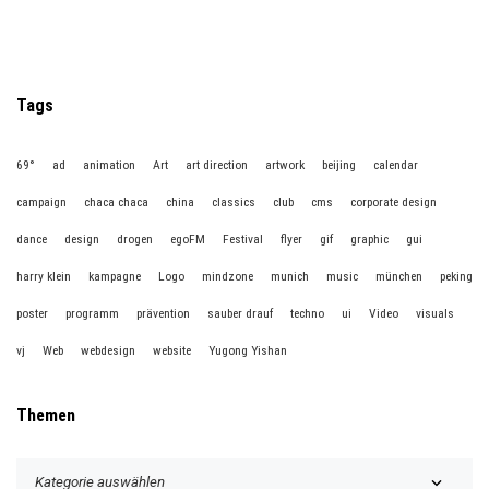
Tags
69°
ad
animation
Art
art direction
artwork
beijing
calendar
campaign
chaca chaca
china
classics
club
cms
corporate design
dance
design
drogen
egoFM
Festival
flyer
gif
graphic
gui
harry klein
kampagne
Logo
mindzone
munich
music
münchen
peking
poster
programm
prävention
sauber drauf
techno
ui
Video
visuals
vj
Web
webdesign
website
Yugong Yishan
Themen
T