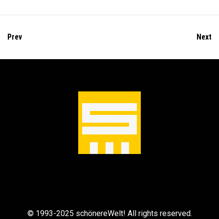
m
e
n
Prev
Next
© 1993-2025 schönereWelt! All rights reserved.