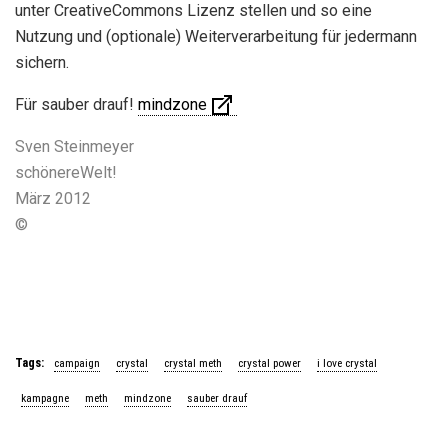
unter CreativeCommons Lizenz stellen und so eine
Nutzung und (optionale) Weiterverarbeitung für jedermann
sichern.
Für sauber drauf!
mindzone
Sven Steinmeyer
schönereWelt!
März 2012
©
Tags:
campaign
crystal
crystal meth
crystal power
i love crystal
kampagne
meth
mindzone
sauber drauf