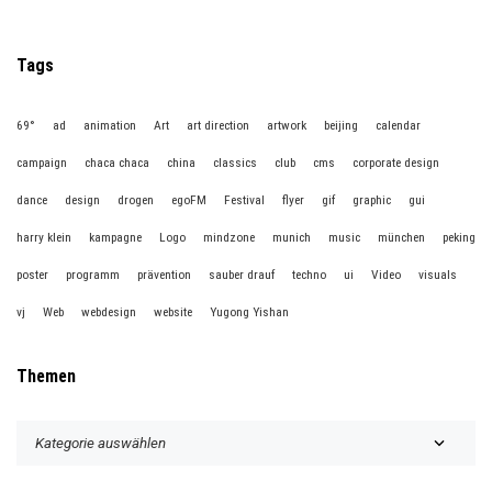
Tags
69°
ad
animation
Art
art direction
artwork
beijing
calendar
campaign
chaca chaca
china
classics
club
cms
corporate design
dance
design
drogen
egoFM
Festival
flyer
gif
graphic
gui
harry klein
kampagne
Logo
mindzone
munich
music
münchen
peking
poster
programm
prävention
sauber drauf
techno
ui
Video
visuals
vj
Web
webdesign
website
Yugong Yishan
Themen
T
h
e