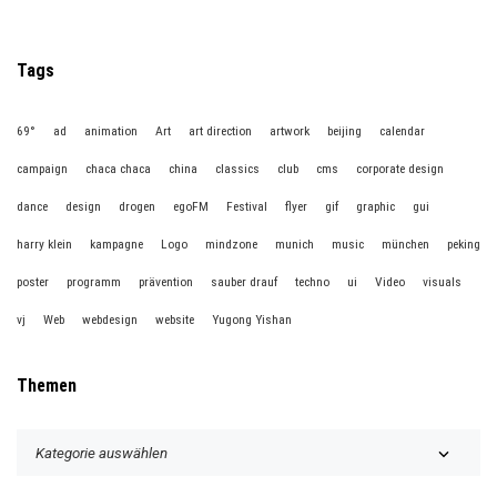
Tags
69°
ad
animation
Art
art direction
artwork
beijing
calendar
campaign
chaca chaca
china
classics
club
cms
corporate design
dance
design
drogen
egoFM
Festival
flyer
gif
graphic
gui
harry klein
kampagne
Logo
mindzone
munich
music
münchen
peking
poster
programm
prävention
sauber drauf
techno
ui
Video
visuals
vj
Web
webdesign
website
Yugong Yishan
Themen
T
h
e