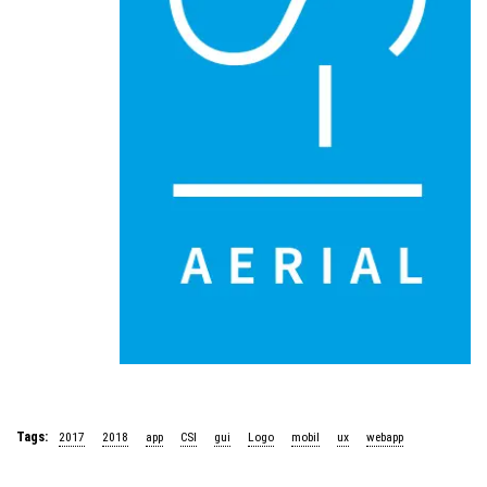
Tags:
2017
2018
app
CSI
gui
Logo
mobil
ux
webapp