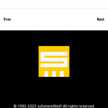
m
e
n
Prev
Next
© 1993-2025 schönereWelt! All rights reserved.