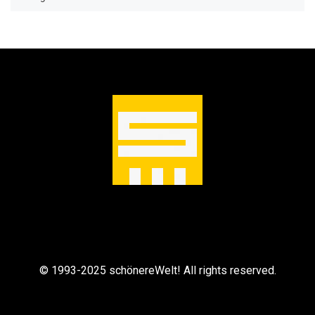
h
e
m
e
n
© 1993-2025 schönereWelt! All rights reserved.