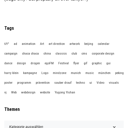
Tags
69°
ad
animation
Art
art direction
artwork
beijing
calendar
campaign
chaca chaca
china
classics
club
cms
corporate design
dance
design
drogen
egoFM
Festival
flyer
gif
graphic
gui
harry klein
kampagne
Logo
mindzone
munich
music
münchen
peking
poster
programm
prävention
sauber drauf
techno
ui
Video
visuals
vj
Web
webdesign
website
Yugong Yishan
Themen
T