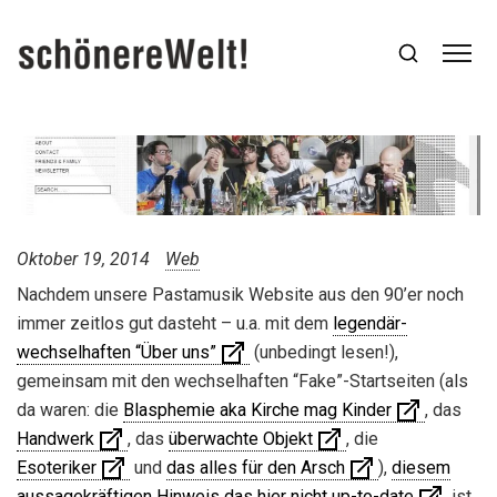
Oktober 19, 2014
Web
Nachdem unsere Pastamusik Website aus den 90’er noch
immer zeitlos gut dasteht – u.a. mit dem
legendär-
wechselhaften “Über uns”
(unbedingt lesen!),
gemeinsam mit den wechselhaften “Fake”-Startseiten (als
da waren: die
Blasphemie aka Kirche mag Kinder
, das
Handwerk
, das
überwachte Objekt
, die
Esoteriker
und
das alles für den Arsch
),
diesem
aussagekräftigen Hinweis das hier nicht up-to-date
ist,