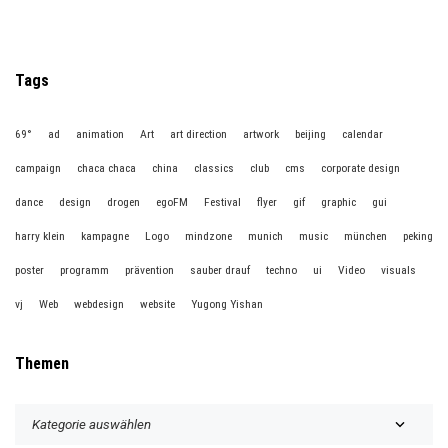
Tags
69°
ad
animation
Art
art direction
artwork
beijing
calendar
campaign
chaca chaca
china
classics
club
cms
corporate design
dance
design
drogen
egoFM
Festival
flyer
gif
graphic
gui
harry klein
kampagne
Logo
mindzone
munich
music
münchen
peking
poster
programm
prävention
sauber drauf
techno
ui
Video
visuals
vj
Web
webdesign
website
Yugong Yishan
Themen
T
h