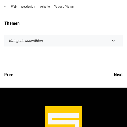
vj
Web
webdesign
website
Yugong Yishan
Themen
T
h
e
m
e
n
Prev
Next