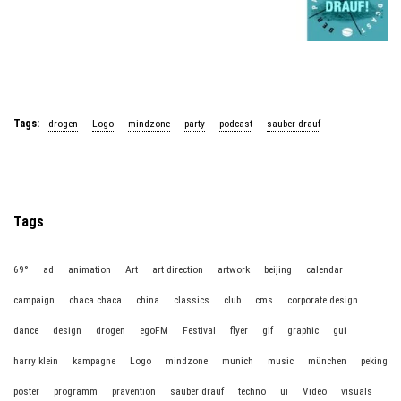
Tags:
drogen
Logo
mindzone
party
podcast
sauber drauf
Tags
69°
ad
animation
Art
art direction
artwork
beijing
calendar
campaign
chaca chaca
china
classics
club
cms
corporate design
dance
design
drogen
egoFM
Festival
flyer
gif
graphic
gui
harry klein
kampagne
Logo
mindzone
munich
music
münchen
peking
poster
programm
prävention
sauber drauf
techno
ui
Video
visuals