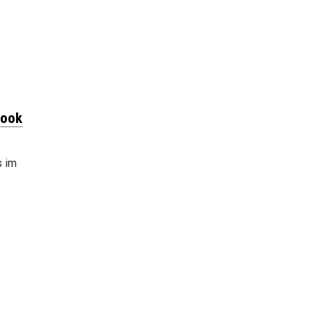
book
s im