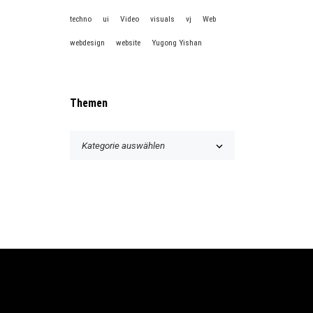
techno
ui
Video
visuals
vj
Web
webdesign
website
Yugong Yishan
Themen
T
h
e
m
e
n