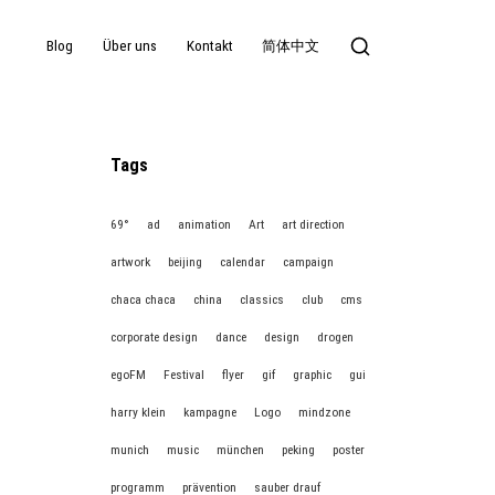
Blog
Über uns
Kontakt
简体中文
Tags
69°
ad
animation
Art
art direction
artwork
beijing
calendar
campaign
chaca chaca
china
classics
club
cms
corporate design
dance
design
drogen
egoFM
Festival
flyer
gif
graphic
gui
harry klein
kampagne
Logo
mindzone
munich
music
münchen
peking
poster
programm
prävention
sauber drauf